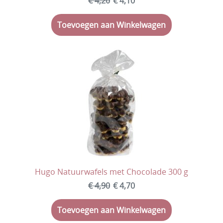
€ 4,20
€ 4,10
Voorverkoop Snoepgoed Sinterklaas
Bulksnoep in kleine zakjes
Toevoegen aan Winkelwagen
Bulksnoep in silo/tubo
Bulksnoep in zakken
Snoep verpakt per stuk
Spekken & Marshmallows
Rollen, doosjes en blikjes snoep
Kinderartikelen
Kauwgom
Hugo Natuurwafels met Chocolade 300 g
Lekstokken/Snoepstokken
€ 4,90
€ 4,70
Chips
Toevoegen aan Winkelwagen
Amerikaanse snoep