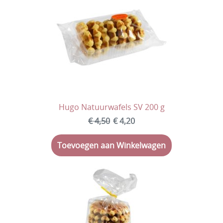
Valentijn
Carnaval
Pasen
Dag vd medewerker
Koningsdag
Hugo Natuurwafels SV 200 g
Communie, Lentefeest, Vormsel
€ 4,50
€ 4,20
Einde schooljaar
Toevoegen aan Winkelwagen
Vierdaagse
Verpakkingen
Ingrediënten & Allergenen