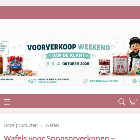
Home
Onze producten
Onze producten
›
Wafels
Stuntaanbiedingen
Levertermijn
Wafels voor Sponsorverkopen –