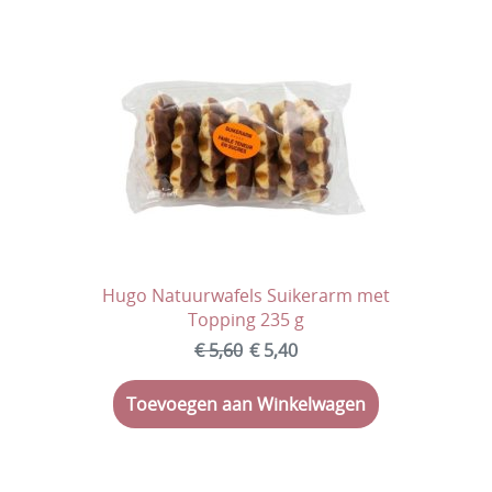
Veggie
Vegan
Halal
Suikervrij
Geboortesnoep
Chocolade
Hugo Natuurwafels Suikerarm met
Koeken
Topping 235 g
Erotische snoep
€ 5,60
€ 5,40
Dag van de leerkracht
Toevoegen aan Winkelwagen
Kerstmis
Eindejaar