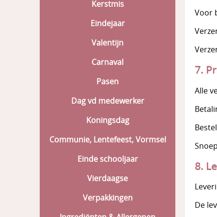
Kerstmis
Voor 
Eindejaar
Verzen
Valentijn
Verze
Carnaval
7. P
Pasen
Alle v
Dag vd medewerker
Betal
Koningsdag
Beste
Communie, Lentefeest, Vormsel
Snoeps
Einde schooljaar
8. L
Vierdaagse
Lever
Verpakkingen
De le