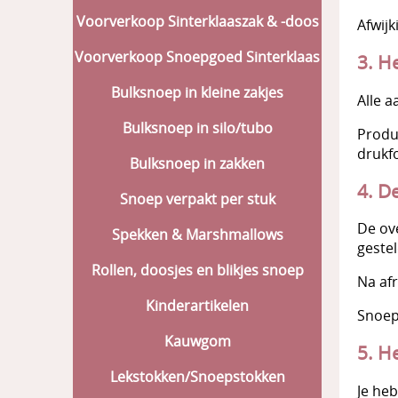
Voorverkoop Sinterklaaszak & -doos
Afwijk
Voorverkoop Snoepgoed Sinterklaas
3. H
Bulksnoep in kleine zakjes
Alle a
Bulksnoep in silo/tubo
Produ
drukf
Bulksnoep in zakken
4. D
Snoep verpakt per stuk
De ov
Spekken & Marshmallows
geste
Rollen, doosjes en blikjes snoep
Na afr
Kinderartikelen
Snoep
Kauwgom
5. H
Lekstokken/Snoepstokken
Je heb