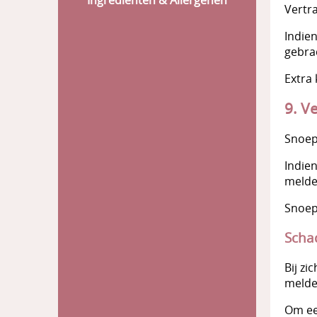
Ingrediënten & Allergenen
Vertr
Indien
gebra
Extra 
9. V
Snoep
Indien
melde
Snoep
Scha
Bij zi
melde
Om ee