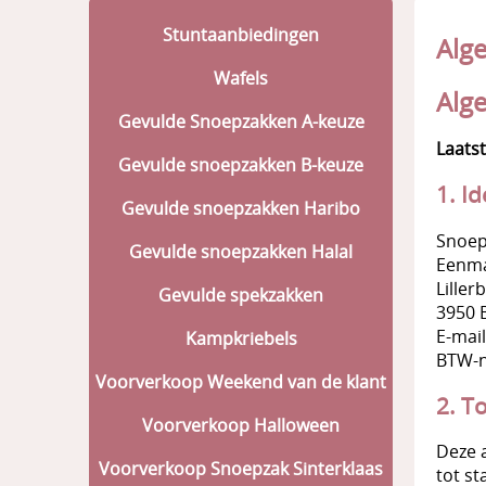
Stuntaanbiedingen
Alg
Wafels
Alg
Gevulde Snoepzakken A-keuze
Laatst
Gevulde snoepzakken B-keuze
1. I
Gevulde snoepzakken Haribo
Snoep
Gevulde snoepzakken Halal
Eenma
Liller
Gevulde spekzakken
3950 B
E-mai
Kampkriebels
BTW-n
Voorverkoop Weekend van de klant
2. T
Voorverkoop Halloween
Deze 
Voorverkoop Snoepzak Sinterklaas
tot s