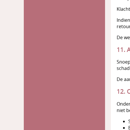
Klach
Indie
retour
De wet
11. 
Snoep
schad
De aan
12. 
Onder
niet b