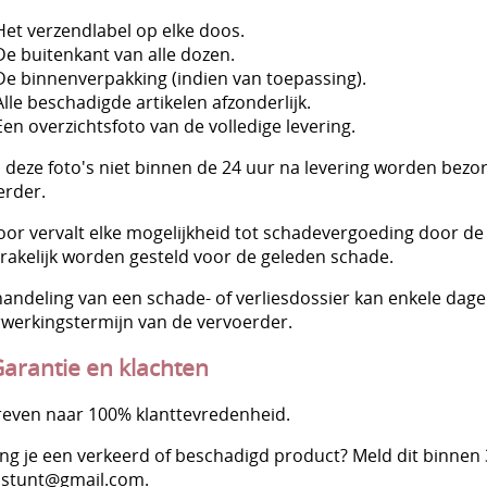
Het verzendlabel op elke doos.
De buitenkant van alle dozen.
De binnenverpakking (indien van toepassing).
Alle beschadigde artikelen afzonderlijk.
Een overzichtsfoto van de volledige levering.
n deze foto's niet binnen de 24 uur na levering worden bez
erder.
oor vervalt elke mogelijkheid tot schadevergoeding door de
rakelijk worden gesteld voor de geleden schade.
handeling van een schade- of verliesdossier kan enkele dag
rwerkingstermijn van de vervoerder.
Garantie en klachten
treven naar 100% klanttevredenheid.
ng je een verkeerd of beschadigd product? Meld dit binnen 
stunt@gmail.com.