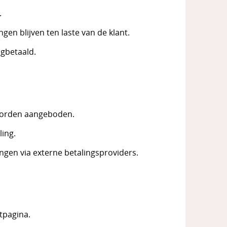
.
en blijven ten laste van de klant.
ugbetaald.
worden aangeboden.
ling.
ingen via externe betalingsproviders.
.
tpagina.