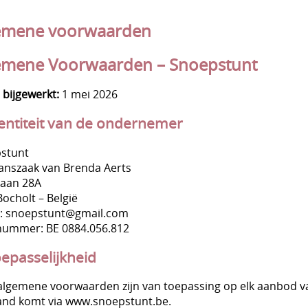
emene voorwaarden
emene Voorwaarden – Snoepstunt
 bijgewerkt:
1 mei 2026
dentiteit van de ondernemer
stunt
nszaak van Brenda Aerts
baan 28A
ocholt – België
l: snoepstunt@gmail.com
ummer: BE 0884.056.812
oepasselijkheid
algemene voorwaarden zijn van toepassing op elk aanbod v
tand komt via www.snoepstunt.be.