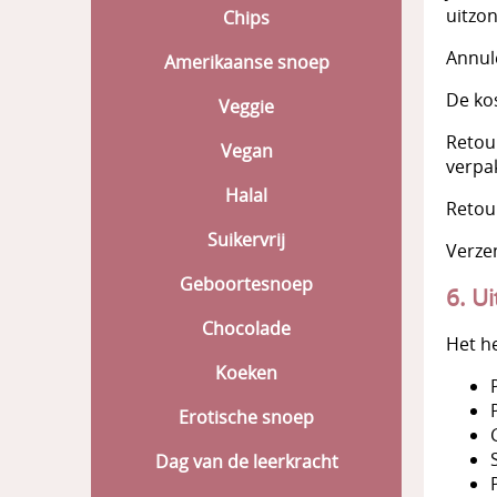
uitzon
Chips
Annul
Amerikaanse snoep
De kos
Veggie
Retou
Vegan
verpak
Halal
Retou
Suikervrij
Verze
Geboortesnoep
6. U
Chocolade
Het he
Koeken
Erotische snoep
Dag van de leerkracht