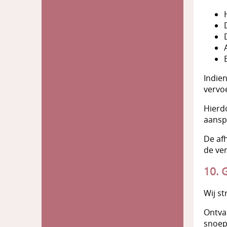
Indie
vervo
Hierd
aansp
De af
de ve
10. 
Wij s
Ontva
snoep