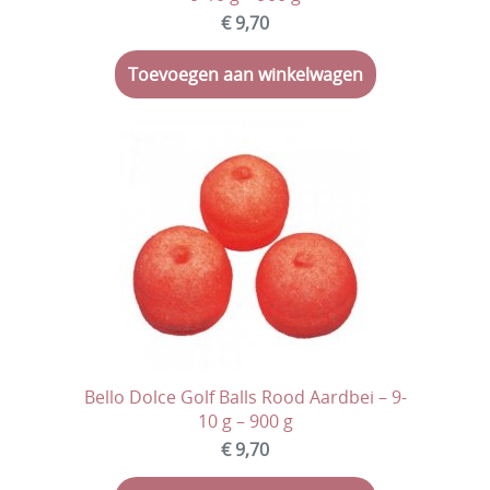
Voorverkoop Snoepgoed Sinterklaas
€ 9,70
Bulksnoep in kleine zakjes
Toevoegen aan winkelwagen
Bulksnoep in silo/tubo
Bulksnoep in zakken
Snoep verpakt per stuk
Spekken & Marshmallows
Rollen, doosjes en blikjes snoep
Kinderartikelen
Kauwgom
Bello Dolce Golf Balls Rood Aardbei – 9-
Lekstokken/Snoepstokken
10 g – 900 g
Chips
€ 9,70
Amerikaanse snoep