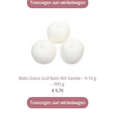
Toevoegen aan winkelwagen
Veggie
Vegan
Halal
Suikervrij
Geboortesnoep
Chocolade
Koeken
Bello Dolce Golf Balls Wit Vanille – 9-10 g
Erotische snoep
– 900 g
€ 9,70
Dag van de leerkracht
Kerstmis
Toevoegen aan winkelwagen
Eindejaar