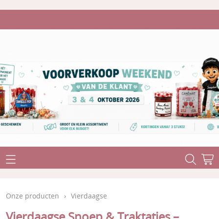
Home
Onze producten
Onze producten
›
Vierdaagse
Stuntaanbiedingen
Levertermijn
Vierdaagse Snoep & Traktaties –