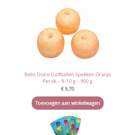
Valentijn
Carnaval
Pasen
Dag vd medewerker
Koningsdag
Communie, Lentefeest, Vormsel
Bello Dolce Golfballen Spekken Oranje
Einde schooljaar
Perzik – 9–10 g – 900 g
€ 9,70
Vierdaagse
Toevoegen aan winkelwagen
Verpakkingen
Ingrediënten & Allergenen