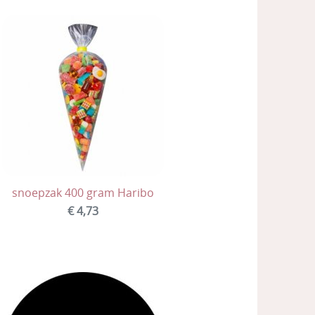
snoepzak 400 gram Haribo
€ 4,73