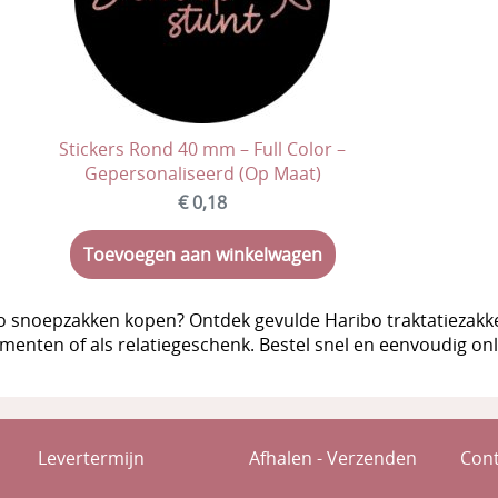
Stickers Rond 40 mm – Full Color –
Gepersonaliseerd (Op Maat)
€ 0,18
Toevoegen aan winkelwagen
o snoepzakken kopen? Ontdek gevulde Haribo traktatiezakken 
enten of als relatiegeschenk. Bestel snel en eenvoudig onl
Levertermijn
Afhalen - Verzenden
Cont