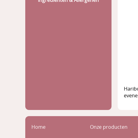
Ingrediënten & Allergenen
Harib
evenem
Home
Onze producten