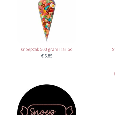
snoepzak 500 gram Haribo
S
€ 5,85