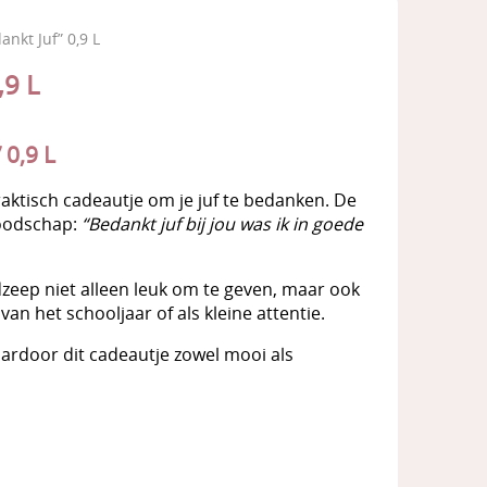
kt Juf” 0,9 L
9 L
0,9 L
raktisch cadeautje om je juf te bedanken. De
oodschap:
“Bedankt juf bij jou was ik in goede
dzeep niet alleen leuk om te geven, maar ook
an het schooljaar of als kleine attentie.
aardoor dit cadeautje zowel mooi als