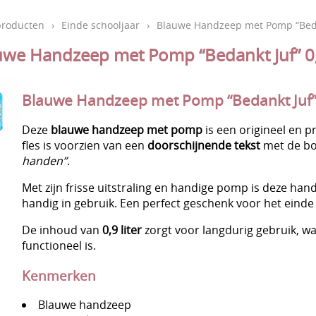
producten
›
Einde schooljaar
›
Blauwe Handzeep met Pomp “Bedan
uwe Handzeep met Pomp “Bedankt Juf” 0,
Blauwe Handzeep met Pomp “Bedankt Juf” 
Deze
blauwe handzeep met pomp
is een origineel en p
fles is voorzien van een
doorschijnende tekst
met de b
handen”
.
Met zijn frisse uitstraling en handige pomp is deze han
handig in gebruik. Een perfect geschenk voor het einde v
De inhoud van
0,9 liter
zorgt voor langdurig gebruik, w
functioneel is.
Kenmerken
Blauwe handzeep