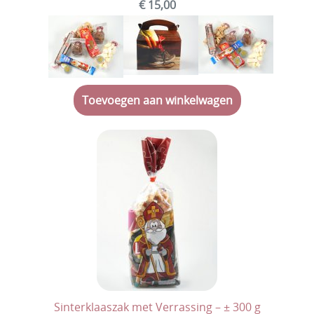
€ 15,00
Veggie
Vegan
Halal
Toevoegen aan winkelwagen
Suikervrij
Geboortesnoep
Chocolade
Koeken
Erotische snoep
Dag van de leerkracht
Kerstmis
Eindejaar
Sinterklaaszak met Verrassing – ± 300 g