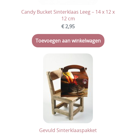
Voorverkoop Snoepgoed Sinterklaas
Candy Bucket Sinterklaas Leeg – 14 x 12 x
Bulksnoep in kleine zakjes
12 cm
Bulksnoep in silo/tubo
€ 2,95
Bulksnoep in zakken
Toevoegen aan winkelwagen
Snoep verpakt per stuk
Spekken & Marshmallows
Rollen, doosjes en blikjes snoep
Kinderartikelen
Kauwgom
Lekstokken/Snoepstokken
Chips
Gevuld Sinterklaaspakket
Amerikaanse snoep