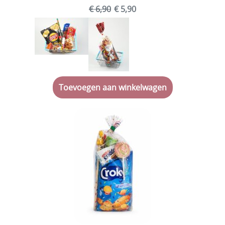
€ 6,90
€ 5,90
Valentijn
Carnaval
Pasen
Dag vd medewerker
Toevoegen aan winkelwagen
Koningsdag
Communie, Lentefeest, Vormsel
Einde schooljaar
Vierdaagse
Verpakkingen
Ingrediënten & Allergenen