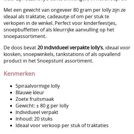
Voorverkoop Snoepgoed Sinterklaas
Met een gewicht van ongeveer 80 gram per lolly zijn ze
Bulksnoep in kleine zakjes
ideaal als traktatie, cadeautje of om per stuk te
verkopen in de winkel. Perfect voor kinderfeestjes,
Bulksnoep in silo/tubo
snoepbuffetten of als kleurrijke aanvulling op het
snoepassortiment.
Bulksnoep in zakken
De doos bevat
20 individueel verpakte lolly’s
, ideaal voor
Snoep verpakt per stuk
kiosken, snoepwinkels, tankstations of als opvallend
product in het Snoepstunt assortiment.
Spekken & Marshmallows
Kenmerken
Rollen, doosjes en blikjes snoep
Kinderartikelen
Spiraalvormige lolly
Blauwe kleur
Kauwgom
Zoete fruitsmaak
Gewicht: ± 80 g per lolly
Lekstokken/Snoepstokken
Individueel verpakt
Inhoud: 20 stuks
Chips
Ideaal voor verkoop per stuk of traktaties
Amerikaanse snoep