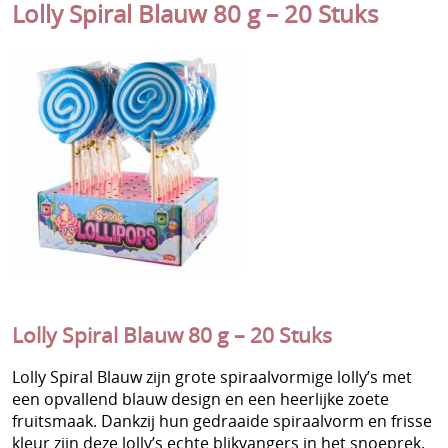
Lolly Spiral Blauw 80 g – 20 Stuks
Wafels
Afhalen - Verzenden
Gevulde Snoepzakken A-keuze
Contact
Gevulde snoepzakken B-keuze
Gevulde snoepzakken Haribo
Gevulde snoepzakken Halal
Gevulde spekzakken
Kampkriebels
Voorverkoop Weekend van de klant
Lolly Spiral Blauw 80 g – 20 Stuks
Voorverkoop Halloween
Voorverkoop Snoepzak Sinterklaas
Lolly Spiral Blauw zijn grote spiraalvormige lolly’s met
een opvallend blauw design en een heerlijke zoete
Voorverkoop Sinterklaaszak & -doos
fruitsmaak. Dankzij hun gedraaide spiraalvorm en frisse
kleur zijn deze lolly’s echte blikvangers in het snoeprek.