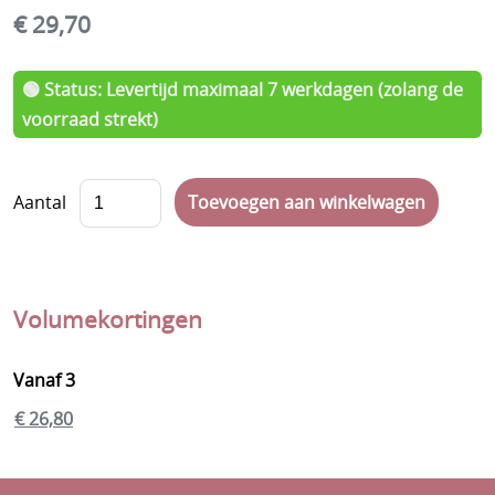
€ 29,70
Veggie
Vegan
🟢 Status: Levertijd maximaal 7 werkdagen (zolang de
voorraad strekt)
Halal
Suikervrij
Aantal
Geboortesnoep
Chocolade
Koeken
Volumekortingen
Erotische snoep
Vanaf 3
Dag van de leerkracht
€ 26,80
Kerstmis
Eindejaar