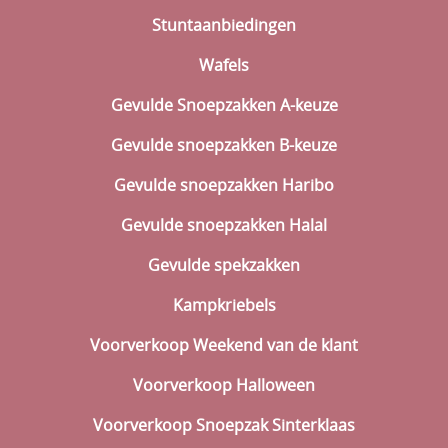
Stuntaanbiedingen
Valentijn
Wafels
Carnaval
Gevulde Snoepzakken A-keuze
Pasen
Gevulde snoepzakken B-keuze
Dag vd medewerker
Gevulde snoepzakken Haribo
Koningsdag
Gevulde snoepzakken Halal
Communie, Lentefeest, Vormsel
Gevulde spekzakken
Einde schooljaar
Kampkriebels
Vierdaagse
Voorverkoop Weekend van de klant
Verpakkingen
Voorverkoop Halloween
Ingrediënten & Allergenen
Voorverkoop Snoepzak Sinterklaas