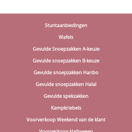
Valentijn
Carnaval
Stuntaanbiedingen
Pasen
Wafels
Dag vd medewerker
Gevulde Snoepzakken A-keuze
Koningsdag
Gevulde snoepzakken B-keuze
Communie, Lentefeest, Vormsel
Gevulde snoepzakken Haribo
Einde schooljaar
Gevulde snoepzakken Halal
Vierdaagse
Gevulde spekzakken
Verpakkingen
Kampkriebels
Ingrediënten & Allergenen
Voorverkoop Weekend van de klant
Voorverkoop Halloween