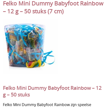
Felko Mini Dummy Babyfoot Rainbow
Wafels
Afhalen - Verzenden
– 12 g – 50 stuks (7 cm)
Gevulde Snoepzakken A-keuze
Contact
Gevulde snoepzakken B-keuze
Gevulde snoepzakken Haribo
Gevulde snoepzakken Halal
Gevulde spekzakken
Kampkriebels
Voorverkoop Weekend van de klant
Voorverkoop Halloween
Felko Mini Dummy Babyfoot Rainbow – 12
Voorverkoop Snoepzak Sinterklaas
g – 50 stuks
Voorverkoop Sinterklaaszak & -doos
Felko Mini Dummy Babyfoot Rainbow zijn speelse