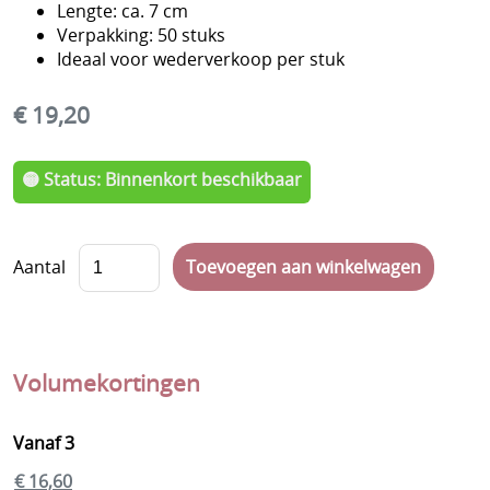
Lengte: ca. 7 cm
Verpakking: 50 stuks
Veggie
Ideaal voor wederverkoop per stuk
Vegan
€ 19,20
Halal
Suikervrij
🟡 Status: Binnenkort beschikbaar
Geboortesnoep
Chocolade
Aantal
Koeken
Erotische snoep
Volumekortingen
Dag van de leerkracht
Kerstmis
Vanaf 3
Eindejaar
€ 16,60