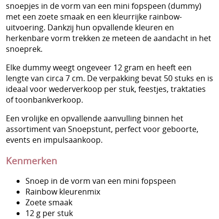
Voorverkoop Snoepgoed Sinterklaas
snoepjes in de vorm van een mini fopspeen (dummy)
met een zoete smaak en een kleurrijke rainbow-
Bulksnoep in kleine zakjes
uitvoering. Dankzij hun opvallende kleuren en
herkenbare vorm trekken ze meteen de aandacht in het
Bulksnoep in silo/tubo
snoeprek.
Bulksnoep in zakken
Elke dummy weegt ongeveer 12 gram en heeft een
lengte van circa 7 cm. De verpakking bevat 50 stuks en is
Snoep verpakt per stuk
ideaal voor wederverkoop per stuk, feestjes, traktaties
Spekken & Marshmallows
of toonbankverkoop.
Een vrolijke en opvallende aanvulling binnen het
Rollen, doosjes en blikjes snoep
assortiment van Snoepstunt, perfect voor geboorte,
Kinderartikelen
events en impulsaankoop.
Kauwgom
Kenmerken
Lekstokken/Snoepstokken
Snoep in de vorm van een mini fopspeen
Rainbow kleurenmix
Chips
Zoete smaak
12 g per stuk
Amerikaanse snoep